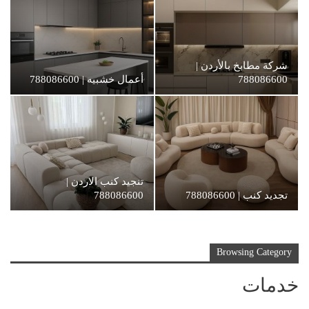
شركة مطابخ بالأردن |
788086600
أعمال خشبيه | 788086600
تنجيد كنب الاردن |
تجديد كنب | 788086600
788086600
Browsing Category
خدمات