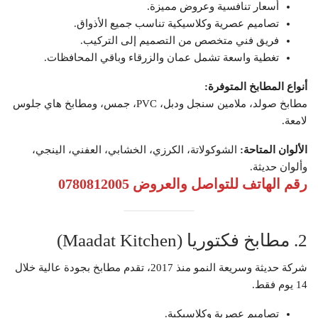
أسعار تنافسية وعروض مميزة.
تصاميم عصرية وكلاسيكية تناسب جميع الأذواق.
فريق فني متخصص من التصميم إلى التركيب.
تغطية واسعة تشمل عمان والزرقاء وباقي المحافظات.
أنواع المطابخ المتوفرة:
مطابخ صولد، ملامين سنجل ودبل، PVC، جمس، ومطابخ هاي جلوس
لامعة.
الألوان المتاحة:
الشوكولاتة، الكرزي، الخشابي، العفني، الينجي،
وألوان حديثة.
رقم الهاتف للتواصل والعروض 0780812005
2. مطابخ فكتوريا (Maadat Kitchen)
شركة حديثة وسريعة النمو منذ 2017، تقدم مطابخ بجودة عالية خلال
14 يوم فقط.
تصاميم عصرية وكلاسيكية.