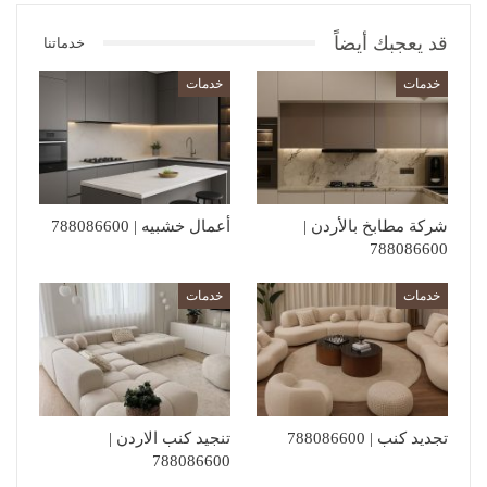
قد يعجبك أيضاً
خدماتنا
خدمات
خدمات
شركة مطابخ بالأردن |
أعمال خشبيه | 788086600
788086600
خدمات
خدمات
تجديد كنب | 788086600
تنجيد كنب الاردن |
788086600